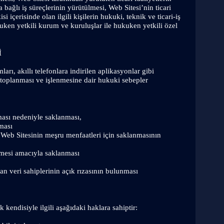
a bağlı iş süreçlerinin yürütülmesi, Web Sitesi’nin ticari 
i içerisinde olan ilgili kişilerin hukuki, teknik ve ticari-iş 
kuken yetkili kurum ve kuruluşlar ile hukuken yetkili özel 
İ
arı, akıllı telefonlara indirilen aplikasyonlar gibi 
n toplanması ve işlenmesine dair hukuki sebepler 
lması nedeniyle saklanması,
nması
 Web Sitesinin meşru menfaatleri için saklanmasının 
rmesi amacıyla saklanması
dan veri sahiplerinin açık rızasının bulunması
k kendisiyle ilgili aşağıdaki haklara sahiptir: