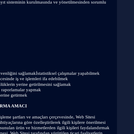
 kayıt sisteminin kurulmasında ve yönetilmesinden sorumlu 
üvenliğini sağlamak
İstatistiksel çalışmalar yapabilmek
cesinde iş ve işlemleri ifa edebilmek
lüklerin yerine getirilmesini sağlamak
l raporlamalar yapmak
yerine getirmek
ARMA AMACI
 işleme şartları ve amaçları çerçevesinde, Web Sitesi 
tiyaçlarına göre özelleştirilerek ilgili kişilere önerilmesi 
n sunulan ürün ve hizmetlerden ilgili kişileri faydalandırmak 
mesi, Web Sitesi tarafından yürütülen ticari faaliyetlerin 