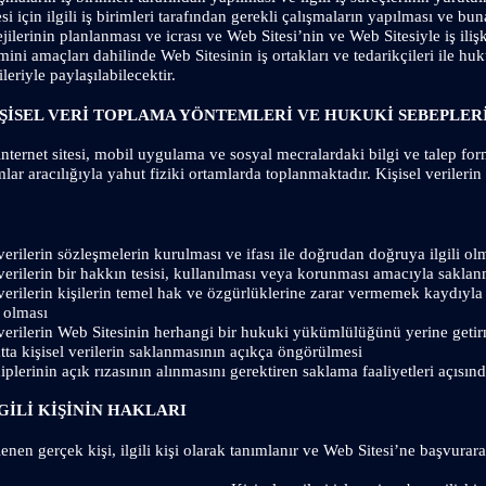
si için ilgili iş birimleri tarafından gerekli çalışmaların yapılması ve bun
ejilerinin planlanması ve icrası ve Web Sitesi’nin ve Web Sitesiyle iş ilişkis
mini amaçları dahilinde Web Sitesinin iş ortakları ve tedarikçileri ile hu
leriyle paylaşılabilecektir.
İŞİSEL VERİ TOPLAMA YÖNTEMLERİ VE HUKUKİ SEBEPLER
 internet sitesi, mobil uygulama ve sosyal mecralardaki bilgi ve talep forml
mlar aracılığıyla yahut fiziki ortamlarda toplanmaktadır. Kişisel verileri
 verilerin sözleşmelerin kurulması ve ifası ile doğrudan doğruya ilgili o
 verilerin bir hakkın tesisi, kullanılması veya korunması amacıyla sakla
 verilerin kişilerin temel hak ve özgürlüklerine zarar vermemek kaydıyla
 olması
 verilerin Web Sitesinin herhangi bir hukuki yükümlülüğünü yerine geti
ta kişisel verilerin saklanmasının açıkça öngörülmesi
iplerinin açık rızasının alınmasını gerektiren saklama faaliyetleri açısın
GİLİ KİŞİNİN HAKLARI
şlenen gerçek kişi, ilgili kişi olarak tanımlanır ve Web Sitesi’ne başvurara