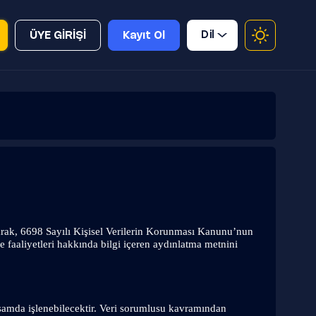
Dil
ÜYE GİRİŞİ
Kayıt Ol
arak, 6698 Sayılı Kişisel Verilerin Korunması Kanunu’nun 
faaliyetleri hakkında bilgi içeren aydınlatma metnini 
psamda işlenebilecektir. Veri sorumlusu kavramından 