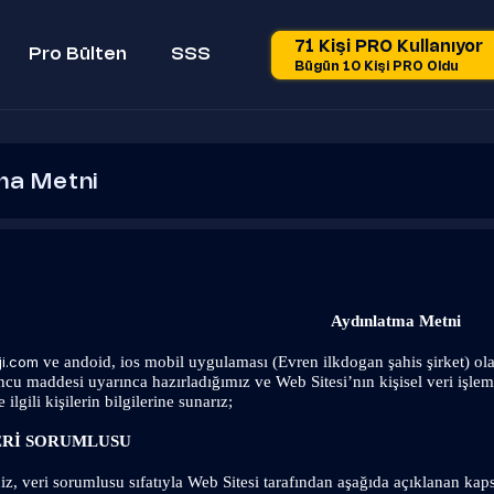
71 Kişi PRO Kullanıyor
Pro Bülten
SSS
Bügün 10 Kişi PRO Oldu
ma Metni
Aydınlatma Metni
 ve andoid, ios mobil uygulaması (Evren ilkdogan şahis şirket) ol
ji.com
u maddesi uyarınca hazırladığımız ve Web Sitesi’nın kişisel veri işleme 
gili kişilerin bilgilerine sunarız;
ERİ SORUMLUSU
iniz, veri sorumlusu sıfatıyla Web Sitesi tarafından aşağıda açıklanan ka