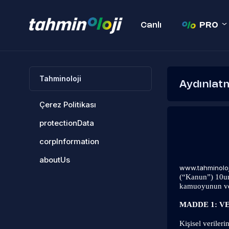
Canlı
PRO
Tahminoloji
Aydınlat
Çerez Politikası
protectionData
corpInformation
aboutUs
www.tahminolo
(“Kanun”) 10unc
kamuoyunun ve il
MADDE 1: V
Kişisel veriler