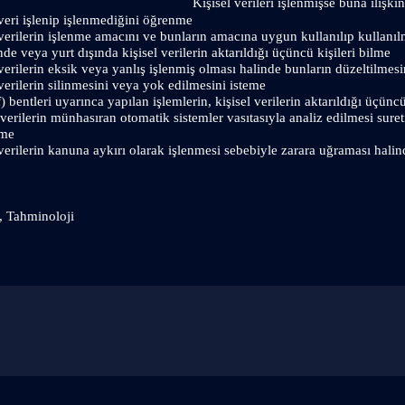
Kişisel verileri işlenmişse buna ilişki
 veri işlenip işlenmediğini öğrenme
 verilerin işlenme amacını ve bunların amacına uygun kullanılıp kullan
nde veya yurt dışında kişisel verilerin aktarıldığı üçüncü kişileri bilme
verilerin eksik veya yanlış işlenmiş olması halinde bunların düzeltilmesi
verilerin silinmesini veya yok edilmesini isteme
f) bentleri uyarınca yapılan işlemlerin, kişisel verilerin aktarıldığı üçüncü
 verilerin münhasıran otomatik sistemler vasıtasıyla analiz edilmesi suret
tme
 verilerin kanuna aykırı olarak işlenmesi sebebiyle zarara uğraması halin
, Tahminoloji