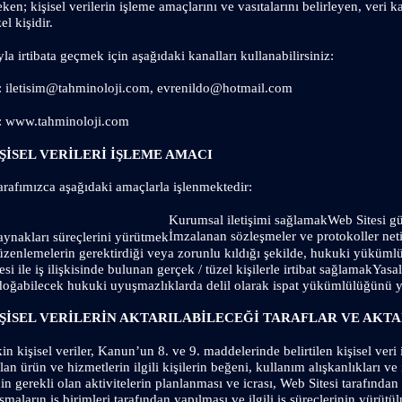
eken; kişisel verilerin işleme amaçlarını ve vasıtalarını belirleyen, veri
l kişidir.
la irtibata geçmek için aşağıdaki kanalları kullanabilirsiniz:
: 
iletisim@tahminoloji.com
, 
evrenildo@hotmail.com
   : www.tahminoloji.com
ŞİSEL VERİLERİ İŞLEME AMACI
 tarafımızca aşağıdaki amaçlarla işlenmektedir:
Kurumsal iletişimi sağlamak
Web Sitesi g
İmzalanan sözleşmeler ve protokoller neti
aynakları süreçlerini yürütmek
üzenlemelerin gerektirdiği veya zorunlu kıldığı şekilde, hukuki yükümlü
si ile iş ilişkisinde bulunan gerçek / tüzel kişilerle irtibat sağlamak
Yasa
 doğabilecek hukuki uyuşmazlıklarda delil olarak ispat yükümlülüğünü 
İŞİSEL VERİLERİN AKTARILABİLECEĞİ TARAFLAR VE AKT
kin kişisel veriler, Kanun’un 8. ve 9. maddelerinde belirtilen kişisel veri
an ürün ve hizmetlerin ilgili kişilerin beğeni, kullanım alışkanlıkları ve ih
çin gerekli olan aktivitelerin planlanması ve icrası, Web Sitesi tarafında
ışmaların iş birimleri tarafından yapılması ve ilgili iş süreçlerinin yürütül