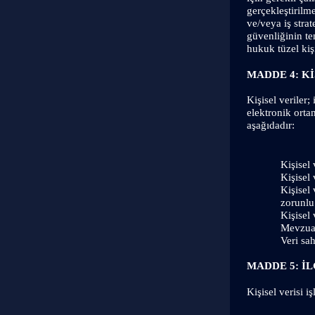
gerçekleştirilme
ve/veya iş strat
güvenliğinin te
hukuk tüzel kişi
MADDE 4: K
Kişisel veriler;
elektronik orta
aşağıdadır:
Kişisel
Kişisel
Kişisel
zorunlu
Kişisel
Mevzuat
Veri sah
MADDE 5: İL
Kişisel verisi i