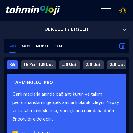
ÜLKELER / LİGLER
Gol
Kart
Korner
Faul
KG
İlk Yarı 1,5 Üst
1,5 Üst
2,5 Üst
3,5 Üst
4,5 Üst
5,5 Üst
6,5 Üst
TAHMINOLOJİ PRO
İlk Yarı 4,5 Üst
İlk Yarı 5,5 Üst
8,5 Üst
9,5 Üst
Canlı maçlarla anında bağlantı kurun ve takım
Fauller Ortalama
performanslarını gerçek zamanlı olarak izleyin. Yapay
zeka tahminleriyle maç sonuçlarına dair daha doğru
öngörüler elde edin.