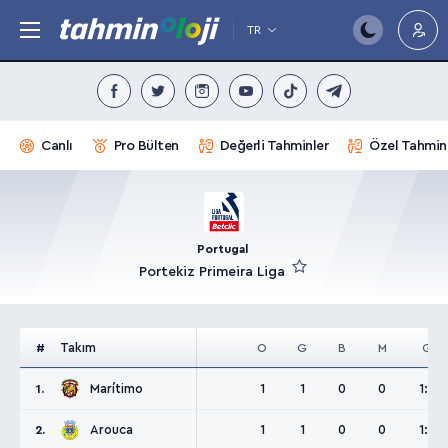
TR
Canlı
Pro Bülten
Değerli Tahminler
Özel Tahmin
Portugal
Portekiz Primeira Liga
Takım
#
O
G
B
M
G
Marítimo
1
1
0
0
1:0
1.
Arouca
1
1
0
0
1:0
2.