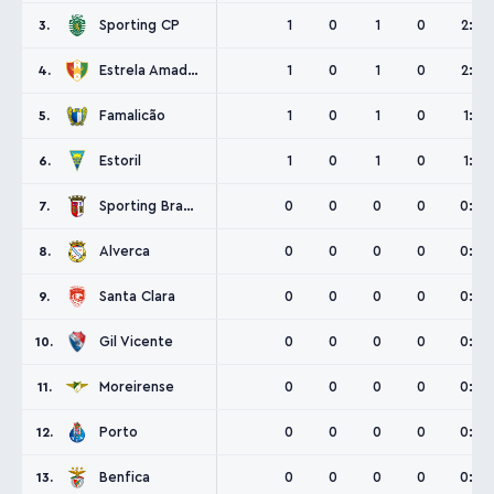
Sporting CP
1
0
1
0
2:2
3.
Estrela Amadora
1
0
1
0
2:2
4.
Famalicão
1
0
1
0
1:1
5.
Estoril
1
0
1
0
1:1
6.
Sporting Braga
0
0
0
0
0:0
7.
Alverca
0
0
0
0
0:0
8.
Santa Clara
0
0
0
0
0:0
9.
Gil Vicente
0
0
0
0
0:0
10.
Moreirense
0
0
0
0
0:0
11.
Porto
0
0
0
0
0:0
12.
Benfica
0
0
0
0
0:0
13.