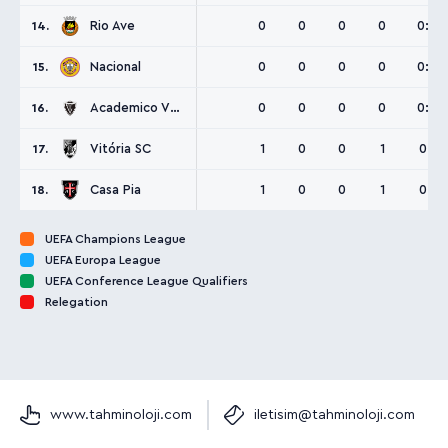
Rio Ave
0
0
0
0
0:0
14.
Nacional
0
0
0
0
0:0
15.
Academico Viseu
0
0
0
0
0:0
16.
Vitória SC
1
0
0
1
0:1
17.
Casa Pia
1
0
0
1
0:1
18.
UEFA Champions League
UEFA Europa League
UEFA Conference League Qualifiers
Relegation
www.tahminoloji.com
iletisim@tahminoloji.com