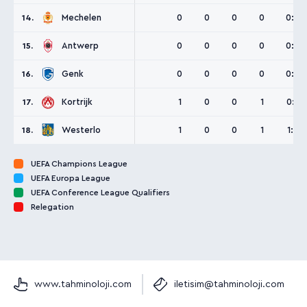
Mechelen
0
0
0
0
0:0
14.
Antwerp
0
0
0
0
0:0
15.
Genk
0
0
0
0
0:0
16.
Kortrijk
1
0
0
1
0:3
17.
Westerlo
1
0
0
1
1:5
18.
UEFA Champions League
UEFA Europa League
UEFA Conference League Qualifiers
Relegation
www.tahminoloji.com
iletisim@tahminoloji.com