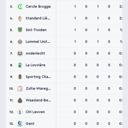
Cercle Brugge
1
0
1
0
2:2
3.
Standard Liège
1
0
1
0
2:2
4.
Sint-Truiden
1
0
1
0
1:1
5.
Lommel United
1
0
1
0
1:1
6.
Anderlecht
0
0
0
0
0:0
7.
La Louvière
0
0
0
0
0:0
8.
Sporting Charleroi
0
0
0
0
0:0
9.
Zulte-Waregem
0
0
0
0
0:0
10.
Waasland-Beveren
0
0
0
0
0:0
11.
OH Leuven
0
0
0
0
0:0
12.
Gent
0
0
0
0
0:0
13.