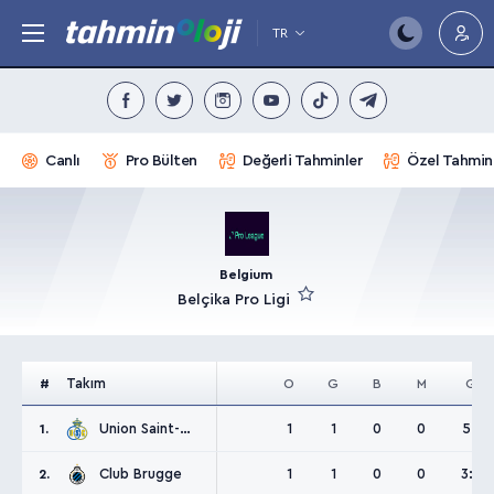
TR
Canlı
Pro Bülten
Değerli Tahminler
Özel Tahmin
Belgium
Belçika Pro Ligi
Takım
#
O
G
B
M
G
Union Saint-Gilloise
1
1
0
0
5:1
1.
Club Brugge
1
1
0
0
3:0
2.