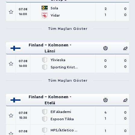
Sola
2
0
07.08
16:00
1
0
Vidar
Tüm Maçları Göster
Finland - Kolmonen -
Länsi
Ylivieska
0
0
07.08
16:00
0
0
Sporting Kristina
Tüm Maçları Göster
Finland - Kolmonen -
Etelä
EIF Akademi
4
0
07.08
15:30
1
0
Espoon Tikka
MPS/Atletico Malmi
1
0
07.08