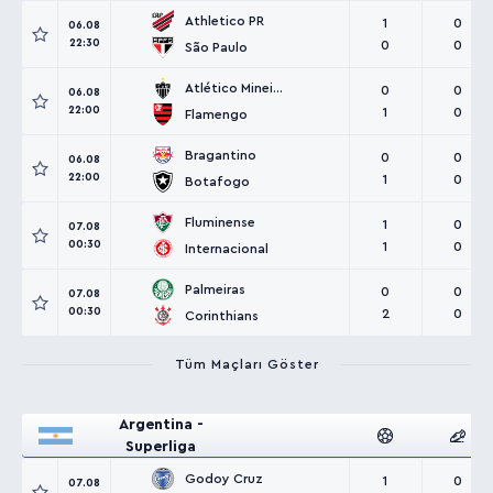
Athletico PR
1
0
06.08
22:30
0
0
São Paulo
Atlético Mineiro
0
0
06.08
22:00
1
0
Flamengo
Bragantino
0
0
06.08
22:00
1
0
Botafogo
Fluminense
1
0
07.08
00:30
1
0
Internacional
Palmeiras
0
0
07.08
00:30
2
0
Corinthians
Tüm Maçları Göster
Argentina -
Superliga
Godoy Cruz
1
0
07.08