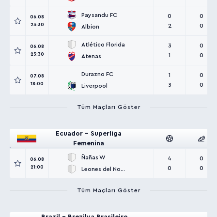
Paysandu FC
0
0
06.08
23:30
2
0
Albion
Atlético Florida
3
0
06.08
23:30
1
0
Atenas
Durazno FC
1
0
07.08
18:00
3
0
Liverpool
Tüm Maçları Göster
Ecuador - Superliga
Femenina
Ñañas W
4
0
06.08
21:00
0
0
Leones del Norte W
Tüm Maçları Göster