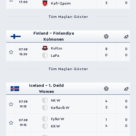
17:00
2
0
Kafr Qasim
Tüm Maçları Göster
Finland - Finlandiya
Kolmonen
Kultsu
8
0
07.08
15:30
0
0
LaPa
Tüm Maçları Göster
Iceland - 1. Deild
Women
HK W
4
0
07.08
19:15
2
0
Keflavík W
Fylkir W
1
0
07.08
19:15
4
0
KR W