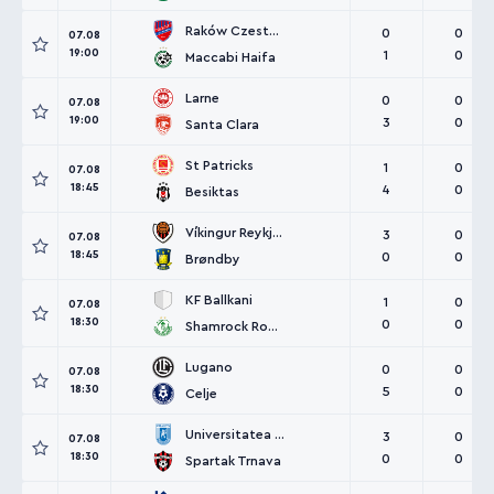
Raków Czestochowa
0
0
07.08
19:00
1
0
Maccabi Haifa
Larne
0
0
07.08
19:00
3
0
Santa Clara
St Patricks
1
0
07.08
18:45
4
0
Besiktas
Víkingur Reykjavík
3
0
07.08
18:45
0
0
Brøndby
KF Ballkani
1
0
07.08
18:30
0
0
Shamrock Rovers
Lugano
0
0
07.08
18:30
5
0
Celje
Universitatea Craiova
3
0
07.08
18:30
0
0
Spartak Trnava