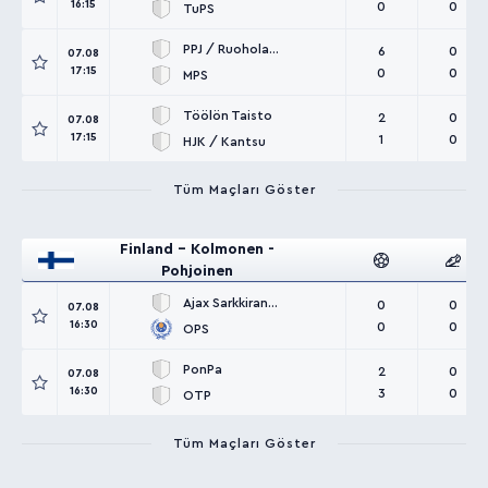
16:15
0
0
TuPS
PPJ / Ruoholahti
6
0
07.08
17:15
0
0
MPS
Töölön Taisto
2
0
07.08
17:15
1
0
HJK / Kantsu
Tüm Maçları Göster
Finland - Kolmonen -
Pohjoinen
Ajax Sarkkiranta
0
0
07.08
16:30
0
0
OPS
PonPa
2
0
07.08
16:30
3
0
OTP
Tüm Maçları Göster