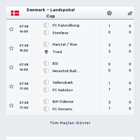
Denmark - Landspokal
Cup
FC Kalundborg
1
0
07.08
16:00
0
0
Stenløse
Marstal / Rise
3
0
07.08
15:00
2
0
Tved
BSI
0
0
07.08
16:00
0
0
Nerashté Ballerup
Vallensbæk
1
0
07.08
17:00
7
0
FC Nakskov
BiH Odense
2
0
07.08
17:00
7
0
FC Horsens
Tüm Maçları Göster