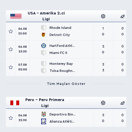
USA - Amerika 2.ci
Ligi
Rhode Island
1
0
06.08
23:00
0
0
Detroit City
Hartford Athletic
2
0
06.08
23:30
0
0
Miami FC II
Monterey Bay
2
0
07.08
02:00
3
0
Tulsa Roughnecks
Tüm Maçları Göster
Peru - Peru Primera
Ligi
Deportivo Binacional
2
0
06.08
22:30
0
0
Alianza Atlético