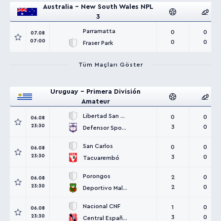
Australia - New South Wales NPL
3
Parramatta
0
0
07.08
07:00
0
0
Fraser Park
Tüm Maçları Göster
Uruguay - Primera División
Amateur
Libertad San Carlos
0
0
06.08
23:30
3
0
Defensor Sporting
San Carlos
0
0
06.08
23:30
3
0
Tacuarembó
Porongos
2
0
06.08
23:30
2
0
Deportivo Maldonado
Nacional CNF
1
0
06.08
23:30
3
0
Central Español