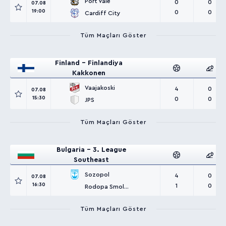
Port Vale
0
0
07.08
19:00
0
0
Cardiff City
Tüm Maçları Göster
Finland - Finlandiya
Kakkonen
Vaajakoski
4
0
07.08
15:30
0
0
JPS
Tüm Maçları Göster
Bulgaria - 3. League
Southeast
Sozopol
4
0
07.08
16:30
1
0
Rodopa Smolyan
Tüm Maçları Göster