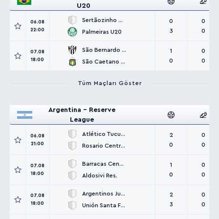
U20
Sertãozinho U20
0
0
06.08
22:00
3
0
Palmeiras U20
São Bernardo U20
1
0
07.08
18:00
0
0
São Caetano U20
Tüm Maçları Göster
Argentina - Reserve
League
Atlético Tucumán Res.
2
0
06.08
21:00
0
0
Rosario Central Res.
Barracas Central Res.
1
0
07.08
18:00
0
0
Aldosivi Res.
Argentinos Juniors Res.
2
0
07.08
18:00
3
0
Unión Santa Fe Res.