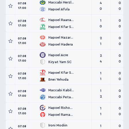
Maccabi Herzliya
4
0
07.08
17:00
0
0
Hapoel Afula
Hapoel Raanana
1
0
07.08
17:00
0
0
Hapoel Kfar Saba
Hapoel Nazareth Illit
2
0
07.08
17:00
1
0
Hapoel Hadera
Hapoel Acre
2
0
07.08
17:00
4
0
Kiryat Yam SC
Hapoel Kfar Shalem
1
0
07.08
17:00
1
0
Bnei Yehuda
Maccabi Kabilio Jaffa
1
0
07.08
17:00
2
0
Maccabi Petah Tikva
Hapoel Rishon LeZion
1
0
07.08
17:00
1
0
Hapoel Ramat Gan
Ironi Modiin
1
0
07.08