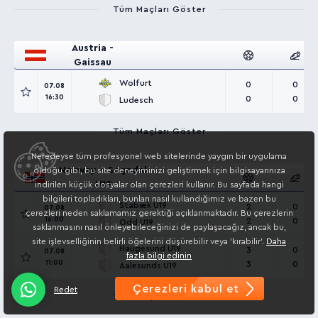
Tüm Maçları Göster
Austria -
Gaissau
Wolfurt
0
0
07.08
16:30
0
0
Ludesch
Tüm Maçları Göster
Neredeyse tüm profesyonel web sitelerinde yaygın bir uygulama
Norway - Sogndal
olduğu gibi, bu site deneyiminizi geliştirmek için bilgisayarınıza
U19
indirilen küçük dosyalar olan çerezleri kullanır. Bu sayfada hangi
bilgileri topladıkları, bunları nasıl kullandığımız ve bazen bu
Stabæk U19
2
0
07.08
çerezleri neden saklamamız gerektiği açıklanmaktadır. Bu çerezlerin
16:00
2
0
Odd U19
saklanmasını nasıl önleyebileceğinizi de paylaşacağız, ancak bu,
site işlevselliğinin belirli öğelerini düşürebilir veya 'kırabilir'.
Daha
Haugesund U19
3
0
07.08
fazla bilgi edinin
11:00
3
0
Aalesunds U19
Çerezleri kabul et
Redet
Tüm Maçları Göster