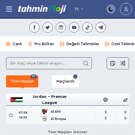
TR
Canlı
Pro Bülten
Değerli Tahminler
Özel Tahmin
167
Tüm Maçlar
Maçlarım
Jordan - Premier
League
Al Ahli
2
0
07.08
16:30
3
0
Al Buqaa
Tüm Maçları Göster