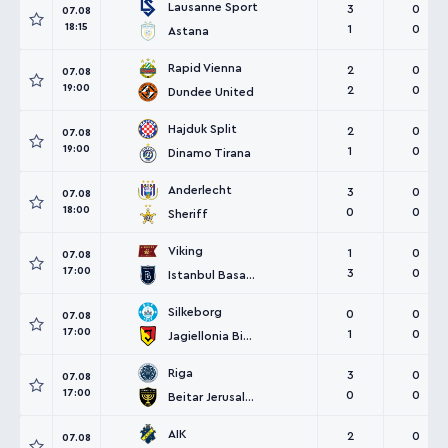
Lausanne Sport
3
0
07.08
18:15
1
0
Astana
Rapid Vienna
2
0
07.08
19:00
2
0
Dundee United
Hajduk Split
2
0
07.08
19:00
1
0
Dinamo Tirana
Anderlecht
3
0
07.08
18:00
0
0
Sheriff
Viking
1
0
07.08
17:00
3
0
Istanbul Basaksehir
Silkeborg
0
0
07.08
17:00
1
0
Jagiellonia Bialystok
Riga
3
0
07.08
17:00
0
0
Beitar Jerusalem
AIK
2
0
07.08