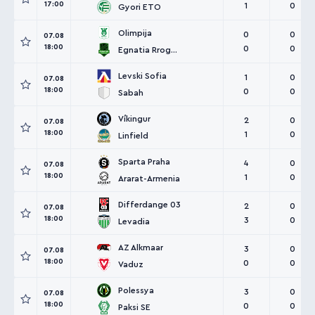
17:00
1
0
Gyori ETO
Olimpija
0
0
07.08
18:00
0
0
Egnatia Rrogozhinë
Levski Sofia
1
0
07.08
18:00
0
0
Sabah
Víkingur
2
0
07.08
18:00
1
0
Linfield
Sparta Praha
4
0
07.08
18:00
1
0
Ararat-Armenia
Differdange 03
2
0
07.08
18:00
3
0
Levadia
AZ Alkmaar
3
0
07.08
18:00
0
0
Vaduz
Polessya
3
0
07.08
18:00
0
0
Paksi SE