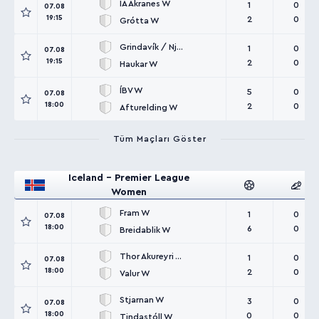
IA Akranes W
1
0
07.08
19:15
2
0
Grótta W
Grindavík / Njardvík W
1
0
07.08
19:15
2
0
Haukar W
ÍBV W
5
0
07.08
18:00
2
0
Afturelding W
Tüm Maçları Göster
Iceland - Premier League
Women
Fram W
1
0
07.08
18:00
6
0
Breidablik W
Thor Akureyri W
1
0
07.08
18:00
2
0
Valur W
Stjarnan W
3
0
07.08
18:00
0
0
Tindastóll W