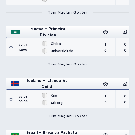
Tüm Maçları Göster
Macao - Primeira
Division
Chiba
1
0
07.08
12:00
0
0
Universidade de Macau
Tüm Maçları Göster
Iceland - Izlanda 4.
Deild
Kría
1
0
07.08
20:00
3
0
Árborg
Tüm Maçları Göster
Brazil - Brezilya Paulista