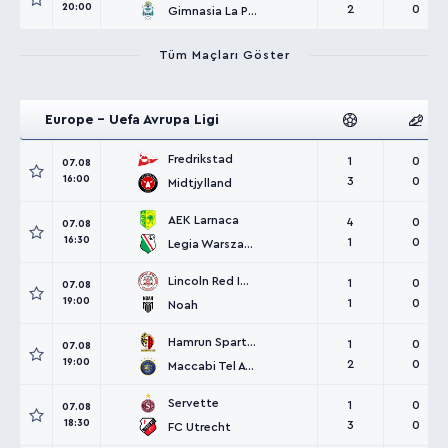
20:00
2
0
Gimnasia La Plata
Tüm Maçları Göster
Europe - Uefa Avrupa Ligi
Fredrikstad
1
0
07.08
16:00
3
0
Midtjylland
AEK Larnaca
4
0
07.08
16:30
1
0
Legia Warszawa
Lincoln Red Imps
1
0
07.08
19:00
1
0
Noah
Hamrun Spartans
1
0
07.08
19:00
2
0
Maccabi Tel Aviv
Servette
1
0
07.08
18:30
3
0
FC Utrecht