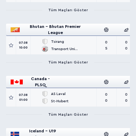
Tüm Maçları Göster
Bhutan - Bhutan Premier
League
Tsirang
0
0
07.08
10:00
5
0
Transport United
Tüm Maçları Göster
Canada -
PLSQ
AS Laval
0
0
07.08
01:00
0
0
St-Hubert
Tüm Maçları Göster
Iceland - U19