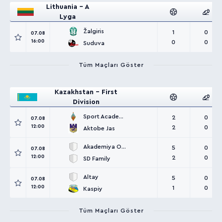
Lithuania - A
Lyga
Žalgiris
1
0
07.08
16:00
0
0
Suduva
Tüm Maçları Göster
Kazakhstan - First
Division
Sport Academy Kairat
2
0
07.08
12:00
2
0
Aktobe Jas
Akademiya Ontustik
5
0
07.08
12:00
2
0
SD Family
Altay
5
0
07.08
12:00
1
0
Kaspiy
Tüm Maçları Göster