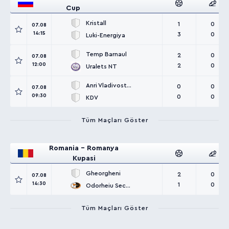
Cup
Kristall
1
0
07.08
14:15
3
0
Luki-Energiya
Temp Barnaul
2
0
07.08
12:00
2
0
Uralets NT
Anri Vladivostok
0
0
07.08
09:30
0
0
KDV
Tüm Maçları Göster
Romania - Romanya
Kupasi
Gheorgheni
2
0
07.08
14:30
1
0
Odorheiu Secuiesc
Tüm Maçları Göster