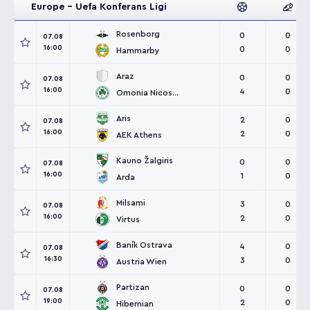
Europe - Uefa Konferans Ligi
Rosenborg
0
0
07.08
16:00
0
0
Hammarby
Araz
0
0
07.08
16:00
4
0
Omonia Nicosia
Aris
2
0
07.08
16:00
2
0
AEK Athens
Kauno Žalgiris
0
0
07.08
16:00
1
0
Arda
Milsami
3
0
07.08
16:00
2
0
Virtus
Baník Ostrava
4
0
07.08
16:30
3
0
Austria Wien
Partizan
0
0
07.08
19:00
2
0
Hibernian