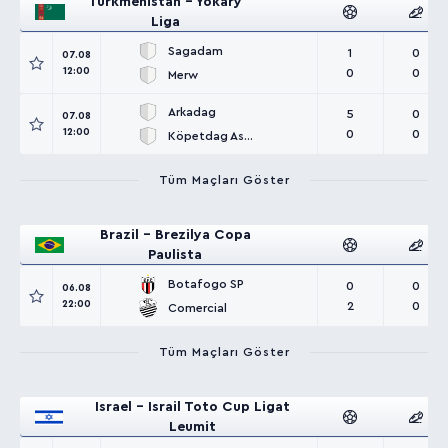
Turkmenistan - Ýokary
Liga
Sagadam
1
0
07.08
12:00
0
0
Merw
Arkadag
5
0
07.08
12:00
0
0
Köpetdag Asgabat
Tüm Maçları Göster
Brazil - Brezilya Copa
Paulista
Botafogo SP
0
0
06.08
22:00
2
0
Comercial
Tüm Maçları Göster
Israel - Israil Toto Cup Ligat
Leumit