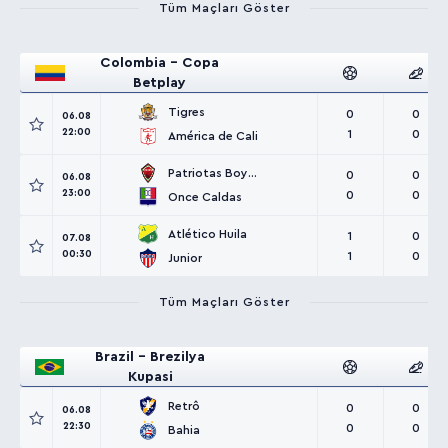
Tüm Maçları Göster
Colombia - Copa
Betplay
Tigres
0
0
06.08
22:00
1
0
América de Cali
Patriotas Boyacá
0
0
06.08
23:00
0
0
Once Caldas
Atlético Huila
1
0
07.08
00:30
1
0
Junior
Tüm Maçları Göster
Brazil - Brezilya
Kupasi
Retrô
0
0
06.08
22:30
0
0
Bahia