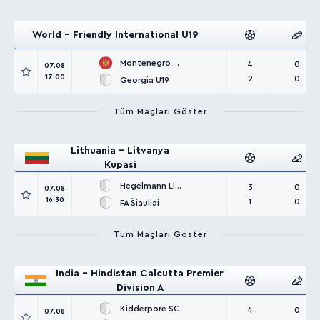
World - Friendly International U19
Montenegro U19
4
0
07.08
17:00
2
0
Georgia U19
Tüm Maçları Göster
Lithuania - Litvanya
Kupasi
Hegelmann Litauen
3
0
07.08
16:30
1
0
FA Šiauliai
Tüm Maçları Göster
India - Hindistan Calcutta Premier
Division A
Kidderpore SC
4
0
07.08