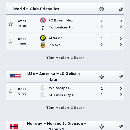
World - Club Friendlies
FC Bayern München
4
0
07.08
16:30
0
0
Tottenham Hotspur
Al Nassr
4
0
07.08
19:00
0
0
Rio Ave
Tüm Maçları Göster
USA - Amerika MLS Gelisim
Ligi
Whitecaps FC II
2
0
07.08
01:00
4
0
St. Louis City II
Tüm Maçları Göster
Norway - Norveç 3. Division -
Group 5