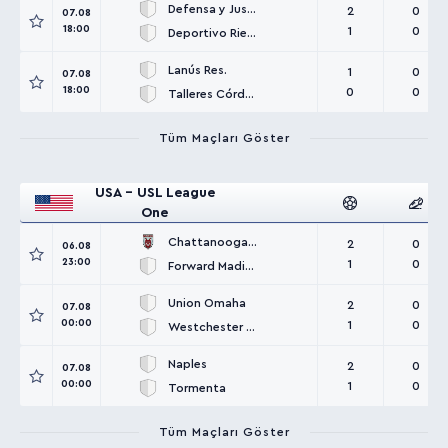
Defensa y Justicia Res.
2
0
07.08
18:00
1
0
Deportivo Riestra Res.
Lanús Res.
1
0
07.08
18:00
0
0
Talleres Córdoba Res.
Tüm Maçları Göster
USA - USL League
One
Chattanooga Red Wolves
2
0
06.08
23:00
1
0
Forward Madison
Union Omaha
2
0
07.08
00:00
1
0
Westchester SC
Naples
2
0
07.08
00:00
1
0
Tormenta
Tüm Maçları Göster