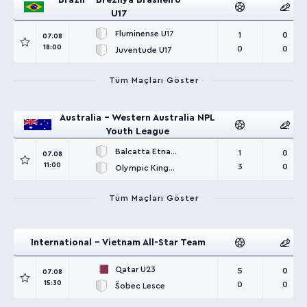
Brazil - Brezilya Brasileiro
U17
Fluminense U17
1
0
07.08
18:00
0
0
Juventude U17
Tüm Maçları Göster
Australia - Western Australia NPL
Youth League
Balcatta Etna U23
1
0
07.08
11:00
3
0
Olympic Kingsway U23
Tüm Maçları Göster
International - Vietnam All-Star Team
Qatar U23
5
0
07.08
15:30
0
0
Šobec Lesce