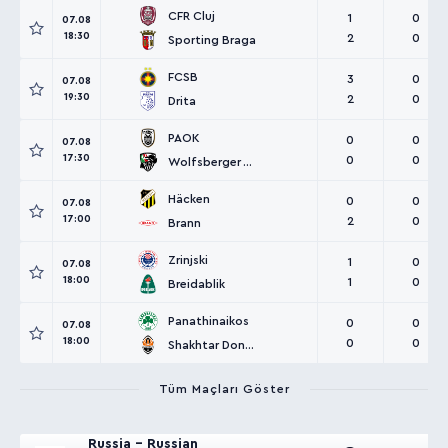
CFR Cluj
1
0
07.08
18:30
2
0
Sporting Braga
FCSB
3
0
07.08
19:30
2
0
Drita
PAOK
0
0
07.08
17:30
0
0
Wolfsberger AC
Häcken
0
0
07.08
17:00
2
0
Brann
Zrinjski
1
0
07.08
18:00
1
0
Breidablik
Panathinaikos
0
0
07.08
18:00
0
0
Shakhtar Donetsk
Tüm Maçları Göster
Russia - Russian