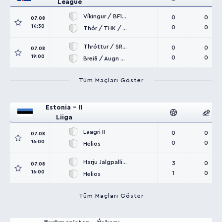
League
Víkingur / BF108 U19
0
0
07.08
14:30
0
0
Thór / THK / V / M U19
Thróttur / SR U19
0
0
07.08
19:00
0
0
Breið / Augn / Smári U19
Tüm Maçları Göster
Estonia - II
Liiga
Laagri II
0
0
07.08
16:00
0
0
Helios
Harju Jalgpallikool U21
3
0
07.08
16:00
1
0
Helios
Tüm Maçları Göster