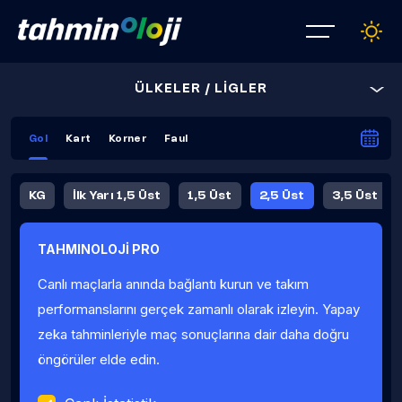
ÜLKELER / LİGLER
Gol
Kart
Korner
Faul
KG
İlk Yarı 1,5 Üst
1,5 Üst
2,5 Üst
3,5 Üst
4,5 Üst
5,5 Üst
6,5 Üst
TAHMINOLOJİ PRO
İlk Yarı 4,5 Üst
İlk Yarı 5,5 Üst
8,5 Üst
9,5 Üst
Canlı maçlarla anında bağlantı kurun ve takım
Fauller Ortalama
performanslarını gerçek zamanlı olarak izleyin. Yapay
zeka tahminleriyle maç sonuçlarına dair daha doğru
öngörüler elde edin.