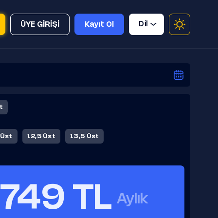
Dil
ÜYE GİRİŞİ
Kayıt Ol
t
 Üst
12,5 Üst
13,5 Üst
749 TL
Aylık