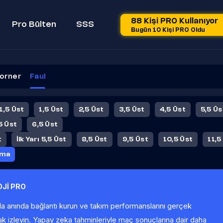
88 Kişi PRO Kullanıyor
Pro Bülten
SSS
Bugün 10 Kişi PRO Oldu
orner
Faul
 1,5 Üst
1,5 Üst
2,5 Üst
3,5 Üst
4,5 Üst
5,5 Üs
5 Üst
6,5 Üst
t
İlk Yarı 5,5 Üst
8,5 Üst
9,5 Üst
10,5 Üst
11,5
ama
Jİ PRO
la anında bağlantı kurun ve takım performanslarını gerçek
ak izleyin. Yapay zeka tahminleriyle maç sonuçlarına dair daha