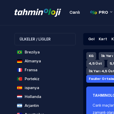
Canlı
PRO
ÜLKELER / LİGLER
Gol
Kart
K
Brezilya
KG
İlk Yarı
Almanya
4,5 Üst
5,
Fransa
İlk Yarı 4,5 Üs
Portekiz
Fauller Ortal
ispanya
TAHMINOLO
Hollanda
Canlı maçlar
Arjantin
zamanlı olar