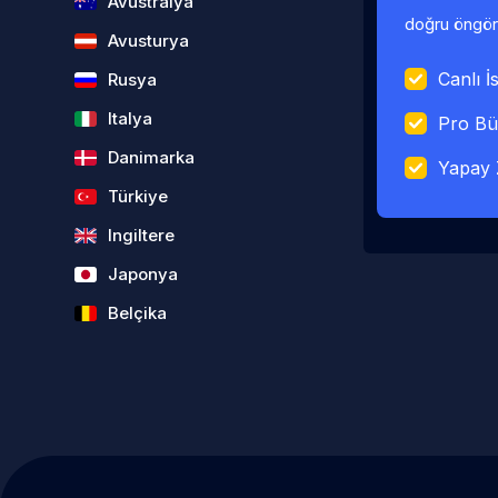
Avustralya
doğru öngörü
Avusturya
Canlı İs
Rusya
Italya
Pro Bü
Danimarka
Yapay 
Türkiye
Ingiltere
Japonya
Belçika