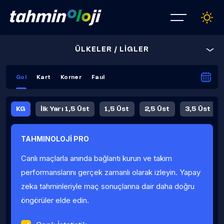
ÜLKELER / LİGLER
Gol
Kart
Korner
Faul
KG
İlk Yarı 1,5 Üst
1,5 Üst
2,5 Üst
3,5 Üst
4,5 Üst
5,5 Üst
6,5 Üst
TAHMINOLOJİ PRO
İlk Yarı 4,5 Üst
İlk Yarı 5,5 Üst
8,5 Üst
9,5 Üst
Canlı maçlarla anında bağlantı kurun ve takım
Fauller Ortalama
performanslarını gerçek zamanlı olarak izleyin. Yapay
zeka tahminleriyle maç sonuçlarına dair daha doğru
öngörüler elde edin.