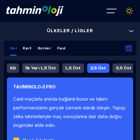
ÜLKELER / LİGLER
Gol
Kart
Korner
Faul
KG
İlk Yarı 1,5 Üst
1,5 Üst
2,5 Üst
3,5 Üst
4,5 Üst
5,5 Üst
6,5 Üst
TAHMINOLOJİ PRO
İlk Yarı 4,5 Üst
İlk Yarı 5,5 Üst
8,5 Üst
9,5 Üst
Canlı maçlarla anında bağlantı kurun ve takım
Fauller Ortalama
performanslarını gerçek zamanlı olarak izleyin. Yapay
zeka tahminleriyle maç sonuçlarına dair daha doğru
öngörüler elde edin.