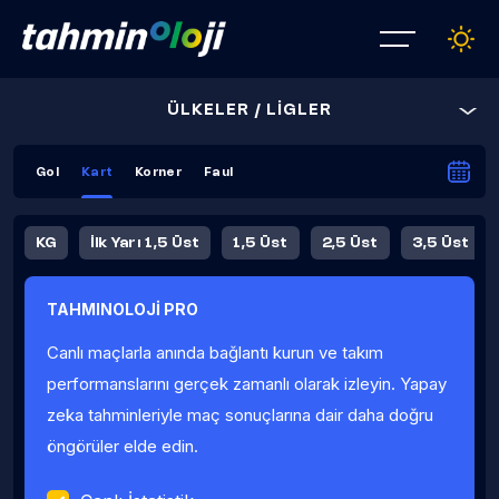
ÜLKELER / LİGLER
Gol
Kart
Korner
Faul
KG
İlk Yarı 1,5 Üst
1,5 Üst
2,5 Üst
3,5 Üst
4,5 Üst
5,5 Üst
6,5 Üst
TAHMINOLOJİ PRO
İlk Yarı 4,5 Üst
İlk Yarı 5,5 Üst
8,5 Üst
9,5 Üst
Canlı maçlarla anında bağlantı kurun ve takım
Fauller Ortalama
performanslarını gerçek zamanlı olarak izleyin. Yapay
zeka tahminleriyle maç sonuçlarına dair daha doğru
öngörüler elde edin.