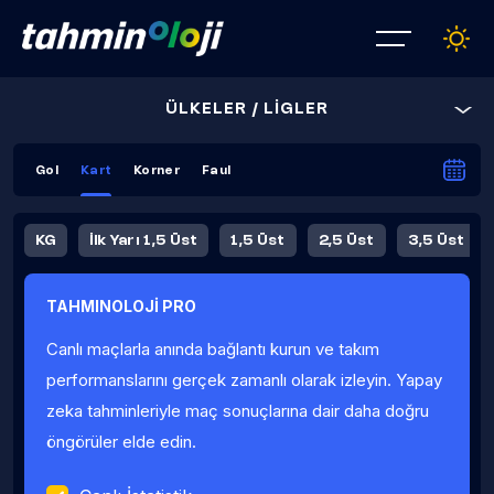
ÜLKELER / LİGLER
Gol
Kart
Korner
Faul
KG
İlk Yarı 1,5 Üst
1,5 Üst
2,5 Üst
3,5 Üst
4,5 Üst
5,5 Üst
6,5 Üst
TAHMINOLOJİ PRO
İlk Yarı 4,5 Üst
İlk Yarı 5,5 Üst
8,5 Üst
9,5 Üst
Canlı maçlarla anında bağlantı kurun ve takım
Fauller Ortalama
performanslarını gerçek zamanlı olarak izleyin. Yapay
zeka tahminleriyle maç sonuçlarına dair daha doğru
öngörüler elde edin.