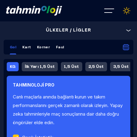
ÜLKELER / LİGLER
Gol
Kart
Korner
Faul
KG
İlk Yarı 1,5 Üst
1,5 Üst
2,5 Üst
3,5 Üst
4,5 Üst
5,5 Üst
6,5 Üst
TAHMINOLOJİ PRO
İlk Yarı 4,5 Üst
İlk Yarı 5,5 Üst
8,5 Üst
9,5 Üst
Canlı maçlarla anında bağlantı kurun ve takım
Fauller Ortalama
performanslarını gerçek zamanlı olarak izleyin. Yapay
zeka tahminleriyle maç sonuçlarına dair daha doğru
öngörüler elde edin.