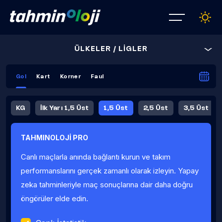
ÜLKELER / LİGLER
Gol
Kart
Korner
Faul
KG
İlk Yarı 1,5 Üst
1,5 Üst
2,5 Üst
3,5 Üst
4,5 Üst
5,5 Üst
6,5 Üst
TAHMINOLOJİ PRO
İlk Yarı 4,5 Üst
İlk Yarı 5,5 Üst
8,5 Üst
9,5 Üst
Canlı maçlarla anında bağlantı kurun ve takım
Fauller Ortalama
performanslarını gerçek zamanlı olarak izleyin. Yapay
zeka tahminleriyle maç sonuçlarına dair daha doğru
öngörüler elde edin.