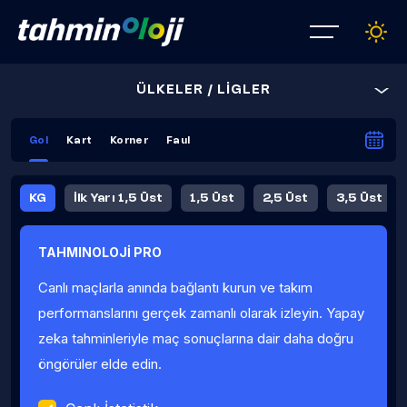
ÜLKELER / LİGLER
Gol
Kart
Korner
Faul
KG
İlk Yarı 1,5 Üst
1,5 Üst
2,5 Üst
3,5 Üst
4,5 Üst
5,5 Üst
6,5 Üst
TAHMINOLOJİ PRO
İlk Yarı 4,5 Üst
İlk Yarı 5,5 Üst
8,5 Üst
9,5 Üst
Canlı maçlarla anında bağlantı kurun ve takım
Fauller Ortalama
performanslarını gerçek zamanlı olarak izleyin. Yapay
zeka tahminleriyle maç sonuçlarına dair daha doğru
öngörüler elde edin.