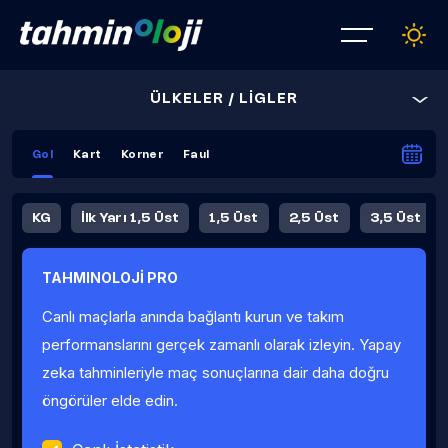
ÜLKELER / LİGLER
Gol
Kart
Korner
Faul
KG
İlk Yarı 1,5 Üst
1,5 Üst
2,5 Üst
3,5 Üst
4,5 Üst
5,5 Üst
6,5 Üst
TAHMINOLOJİ PRO
İlk Yarı 4,5 Üst
İlk Yarı 5,5 Üst
8,5 Üst
9,5 Üst
Canlı maçlarla anında bağlantı kurun ve takım
Fauller Ortalama
performanslarını gerçek zamanlı olarak izleyin. Yapay
zeka tahminleriyle maç sonuçlarına dair daha doğru
öngörüler elde edin.