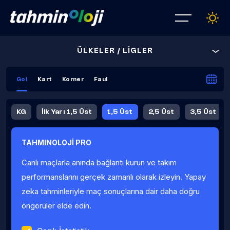
ÜLKELER / LİGLER
Gol
Kart
Korner
Faul
KG
İlk Yarı 1,5 Üst
1,5 Üst
2,5 Üst
3,5 Üst
4,5 Üst
5,5 Üst
6,5 Üst
TAHMINOLOJİ PRO
İlk Yarı 4,5 Üst
İlk Yarı 5,5 Üst
8,5 Üst
9,5 Üst
Canlı maçlarla anında bağlantı kurun ve takım
Fauller Ortalama
performanslarını gerçek zamanlı olarak izleyin. Yapay
zeka tahminleriyle maç sonuçlarına dair daha doğru
öngörüler elde edin.