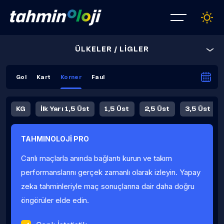
ÜLKELER / LİGLER
Gol
Kart
Korner
Faul
KG
İlk Yarı 1,5 Üst
1,5 Üst
2,5 Üst
3,5 Üst
4,5 Üst
5,5 Üst
6,5 Üst
TAHMINOLOJİ PRO
İlk Yarı 4,5 Üst
İlk Yarı 5,5 Üst
8,5 Üst
9,5 Üst
Canlı maçlarla anında bağlantı kurun ve takım
Fauller Ortalama
performanslarını gerçek zamanlı olarak izleyin. Yapay
zeka tahminleriyle maç sonuçlarına dair daha doğru
öngörüler elde edin.