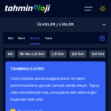
ÜLKELER / LİGLER
Gol
Kart
Korner
Faul
KG
İlk Yarı 1,5 Üst
1,5 Üst
2,5 Üst
3,5 Üst
4,5 Üst
5,5 Üst
6,5 Üst
TAHMINOLOJİ PRO
İlk Yarı 4,5 Üst
İlk Yarı 5,5 Üst
8,5 Üst
9,5 Üst
Canlı maçlarla anında bağlantı kurun ve takım
Fauller Ortalama
performanslarını gerçek zamanlı olarak izleyin. Yapay
zeka tahminleriyle maç sonuçlarına dair daha doğru
öngörüler elde edin.