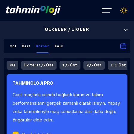
ÜLKELER / LİGLER
Gol
Kart
Korner
Faul
KG
İlk Yarı 1,5 Üst
1,5 Üst
2,5 Üst
3,5 Üst
4,5 Üst
5,5 Üst
6,5 Üst
TAHMINOLOJİ PRO
İlk Yarı 4,5 Üst
İlk Yarı 5,5 Üst
8,5 Üst
9,5 Üst
Canlı maçlarla anında bağlantı kurun ve takım
Fauller Ortalama
performanslarını gerçek zamanlı olarak izleyin. Yapay
zeka tahminleriyle maç sonuçlarına dair daha doğru
öngörüler elde edin.