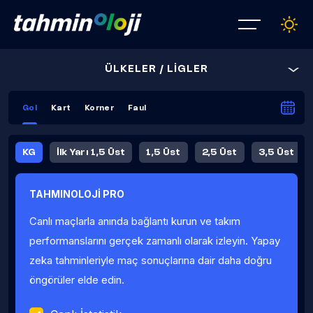
ÜLKELER / LİGLER
Gol
Kart
Korner
Faul
KG
İlk Yarı 1,5 Üst
1,5 Üst
2,5 Üst
3,5 Üst
4,5 Üst
5,5 Üst
6,5 Üst
TAHMINOLOJİ PRO
İlk Yarı 4,5 Üst
İlk Yarı 5,5 Üst
8,5 Üst
9,5 Üst
Canlı maçlarla anında bağlantı kurun ve takım
Fauller Ortalama
performanslarını gerçek zamanlı olarak izleyin. Yapay
zeka tahminleriyle maç sonuçlarına dair daha doğru
öngörüler elde edin.