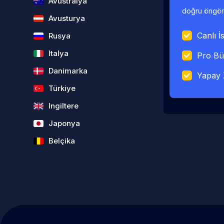
Avustralya
doğru öngörü
Avusturya
Canlı İs
Rusya
Italya
Pro Bü
Danimarka
Yapay 
Türkiye
Ingiltere
Japonya
Belçika