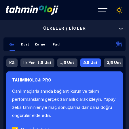
ÜLKELER / LİGLER
Gol
Kart
Korner
Faul
KG
İlk Yarı 1,5 Üst
1,5 Üst
2,5 Üst
3,5 Üst
4,5 Üst
5,5 Üst
6,5 Üst
TAHMINOLOJİ PRO
İlk Yarı 4,5 Üst
İlk Yarı 5,5 Üst
8,5 Üst
9,5 Üst
Canlı maçlarla anında bağlantı kurun ve takım
Fauller Ortalama
performanslarını gerçek zamanlı olarak izleyin. Yapay
zeka tahminleriyle maç sonuçlarına dair daha doğru
öngörüler elde edin.