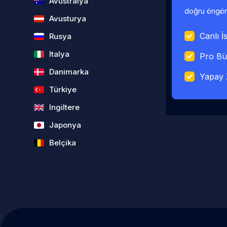
Avustralya
doğru öngörü
Avusturya
Canlı İs
Rusya
Italya
Pro Bü
Danimarka
Yapay 
Türkiye
Ingiltere
Japonya
Belçika