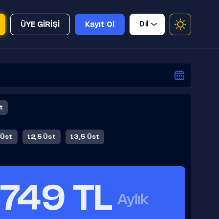
Dil
ÜYE GİRİŞİ
Kayıt Ol
t
 Üst
12,5 Üst
13,5 Üst
749 TL
Aylık