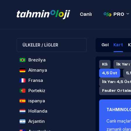
Canlı
PRO
ÜLKELER / LİGLER
Gol
Kart
K
Brezilya
KG
İlk Yarı
Almanya
4,5 Üst
5,
Fransa
İlk Yarı 4,5 Üs
Portekiz
Fauller Ortal
ispanya
TAHMINOLO
Hollanda
Canlı maçlar
Arjantin
zamanlı olar