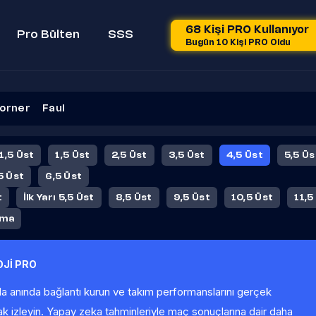
68 Kişi PRO Kullanıyor
Pro Bülten
SSS
Bugün 10 Kişi PRO Oldu
orner
Faul
 1,5 Üst
1,5 Üst
2,5 Üst
3,5 Üst
4,5 Üst
5,5 Üs
5 Üst
6,5 Üst
t
İlk Yarı 5,5 Üst
8,5 Üst
9,5 Üst
10,5 Üst
11,5
ama
Jİ PRO
la anında bağlantı kurun ve takım performanslarını gerçek
ak izleyin. Yapay zeka tahminleriyle maç sonuçlarına dair daha