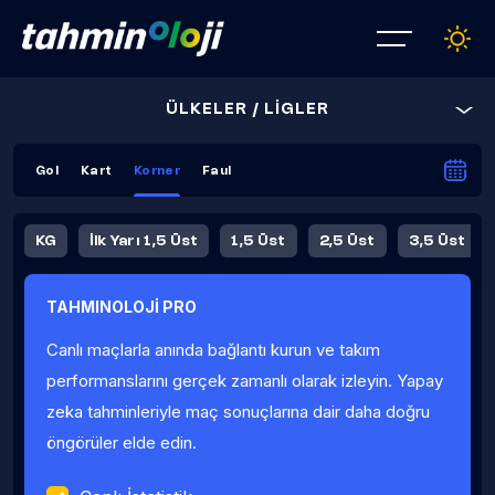
ÜLKELER / LİGLER
Gol
Kart
Korner
Faul
KG
İlk Yarı 1,5 Üst
1,5 Üst
2,5 Üst
3,5 Üst
4,5 Üst
5,5 Üst
6,5 Üst
TAHMINOLOJİ PRO
İlk Yarı 4,5 Üst
İlk Yarı 5,5 Üst
8,5 Üst
9,5 Üst
Canlı maçlarla anında bağlantı kurun ve takım
Fauller Ortalama
performanslarını gerçek zamanlı olarak izleyin. Yapay
zeka tahminleriyle maç sonuçlarına dair daha doğru
öngörüler elde edin.