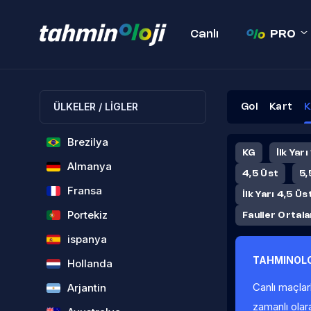
Canlı
PRO
ÜLKELER / LİGLER
Gol
Kart
K
Brezilya
KG
İlk Yarı
Almanya
4,5 Üst
5,
Fransa
İlk Yarı 4,5 Üs
Portekiz
Fauller Ortal
ispanya
TAHMINOLO
Hollanda
Canlı maçlar
Arjantin
zamanlı olar