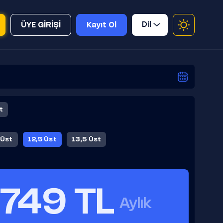
Dil
ÜYE GİRİŞİ
Kayıt Ol
t
 Üst
12,5 Üst
13,5 Üst
749 TL
Aylık