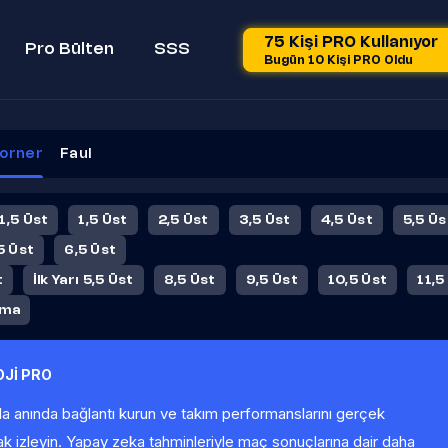
75 Kişi PRO Kullanıyor
Pro Bülten
SSS
Bugün 10 Kişi PRO Oldu
orner
Faul
 1,5 Üst
1,5 Üst
2,5 Üst
3,5 Üst
4,5 Üst
5,5 Üs
5 Üst
6,5 Üst
t
İlk Yarı 5,5 Üst
8,5 Üst
9,5 Üst
10,5 Üst
11,5
ama
Jİ PRO
la anında bağlantı kurun ve takım performanslarını gerçek
ak izleyin. Yapay zeka tahminleriyle maç sonuçlarına dair daha