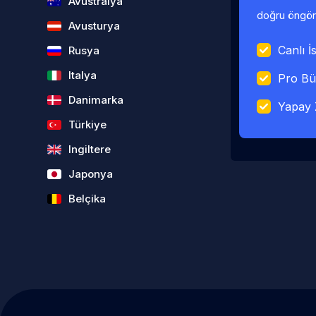
Avustralya
doğru öngörü
Avusturya
Canlı İs
Rusya
Italya
Pro Bü
Danimarka
Yapay 
Türkiye
Ingiltere
Japonya
Belçika