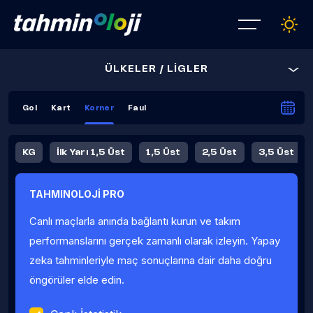
ÜLKELER / LİGLER
Gol
Kart
Korner
Faul
KG
İlk Yarı 1,5 Üst
1,5 Üst
2,5 Üst
3,5 Üst
4,5 Üst
5,5 Üst
6,5 Üst
TAHMINOLOJİ PRO
İlk Yarı 4,5 Üst
İlk Yarı 5,5 Üst
8,5 Üst
9,5 Üst
Canlı maçlarla anında bağlantı kurun ve takım
Fauller Ortalama
performanslarını gerçek zamanlı olarak izleyin. Yapay
zeka tahminleriyle maç sonuçlarına dair daha doğru
öngörüler elde edin.