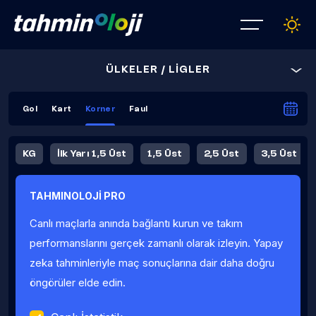
ÜLKELER / LİGLER
Gol
Kart
Korner
Faul
KG
İlk Yarı 1,5 Üst
1,5 Üst
2,5 Üst
3,5 Üst
4,5 Üst
5,5 Üst
6,5 Üst
TAHMINOLOJİ PRO
İlk Yarı 4,5 Üst
İlk Yarı 5,5 Üst
8,5 Üst
9,5 Üst
Canlı maçlarla anında bağlantı kurun ve takım
Fauller Ortalama
performanslarını gerçek zamanlı olarak izleyin. Yapay
zeka tahminleriyle maç sonuçlarına dair daha doğru
öngörüler elde edin.